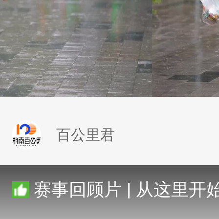
百公里君
赛事回顾片 | 从这里