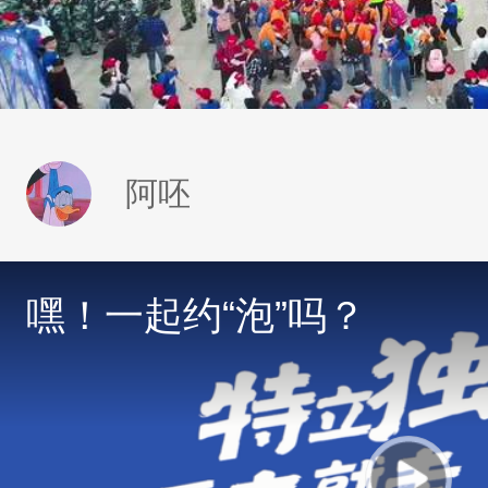
阿呸
嘿！一起约“泡”吗？