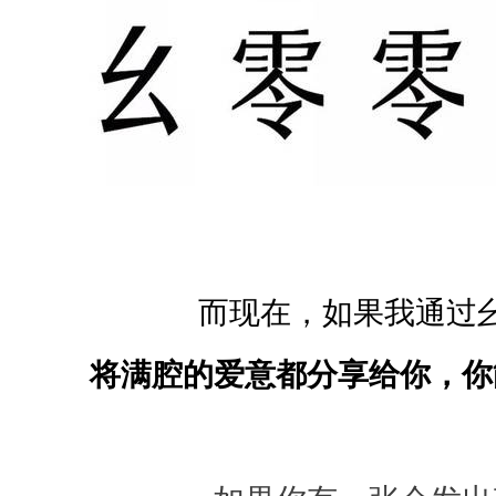
我
最
喜
欢
的
东
西
而现在，如果我通过
分
享
将满腔的爱意
都分享给你，你
给
你
，