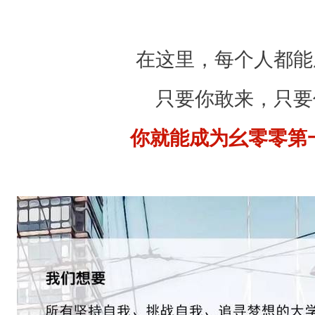
在
，
在这里，每个人都能
如
果
只要你敢来，只要
我
你就能成为幺零零第
通
过
幺
零
零
电
台
将