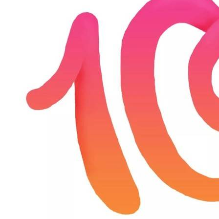
之
前
在
微
博
上
看
过
一
句
话
“
把