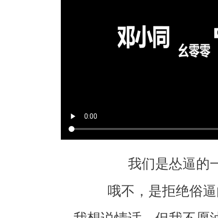
拒
绝
俗
逼
的
一
代
我
想
说
我们是怂逼的
情
哦不，是拒绝俗逼
话
，
我想说情话，但我不愿