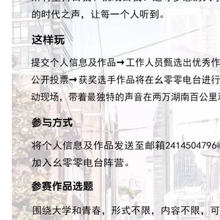
.
.
.