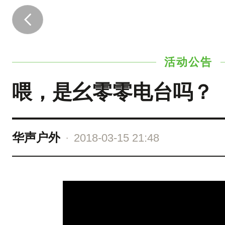
我
们
是
活动公告
怂
逼
喂，是幺零零电台吗？
的
一
代
华声户外
·
2018-03-15 21:48
哦
不
，
是