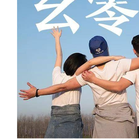
你
也
能
喜
欢
上
我
吧
。
”
而
现