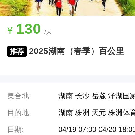
，
大
步
130
¥
/人
向
前
2025湖南（春季）百公里
推荐
去
。
集合地:
湖南 长沙 岳麓 洋湖国
目的地:
湖南 株洲 天元 株洲
日期:
04/19 07:00-04/20 18:0