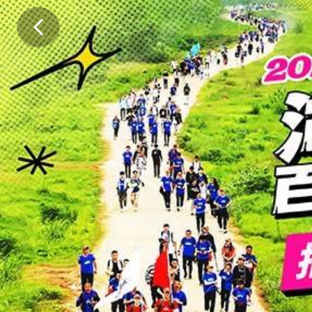
Y
o
u
a
n
d
M
e
，
百
公
里