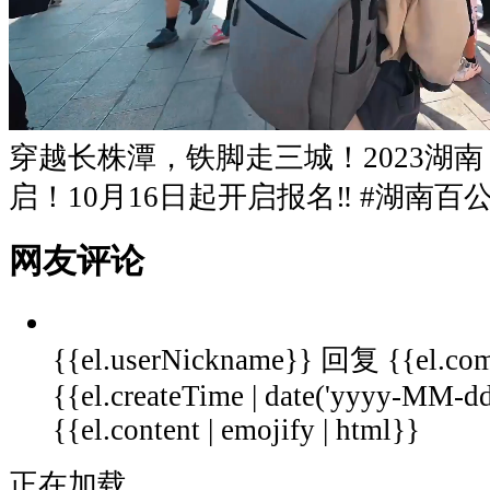
穿越长株潭，铁脚走三城！2023湖
启！10月16日起开启报名‼️ #湖南百
网友评论
{{el.userNickname}}
回复
{{el.co
{{el.createTime | date('yyyy-MM-
{{el.content | emojify | html}}
正在加载...